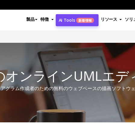
製品
特徴
リソース
ソリ
AI Tools
新着情報
のオンラインUMLエデ
イアグラム作成者のための無料のウェブベースの描画ソフトウ