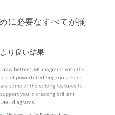
ために必要なすべてが揃
より良い結果
Draw better UML diagrams with the
use of powerful editing tools. Here
are some of the editing features to
support you in creating brilliant
UML diagrams:
Alignment guide: Position shapes