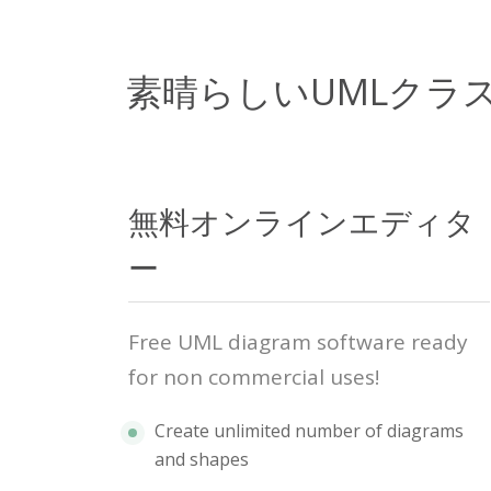
素晴らしいUMLクラ
無料オンラインエディタ
ー
Free UML diagram software ready
for non commercial uses!
Create unlimited number of diagrams
and shapes