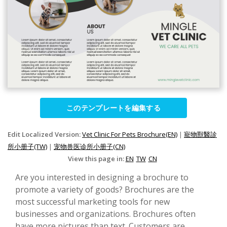
このテンプレートを編集する
Edit Localized Version:
Vet Clinic For Pets Brochure(EN)
|
寵物獸醫診
所小册子(TW)
|
宠物兽医诊所小册子(CN)
View this page in:
EN
TW
CN
Are you interested in designing a brochure to
promote a variety of goods? Brochures are the
most successful marketing tools for new
businesses and organizations. Brochures often
have more pictures than text. Customers are