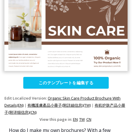
このテンプレートを編集する
Edit Localized Version:
Organic Skin Care Product Brochure With
Details(EN)
|
有機護膚產品小冊子(附詳細信息)(TW)
|
有机护肤产品小册
子(附详细信息)(CN)
View this page in:
EN
TW
CN
How do I make my own brochures? With a few