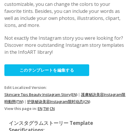
customizable, you can change the colors to your
favorite tints. Besides, you can include your words as
well as include your own photos, illustrations, clipart,
icons, and more.
Not exactly the Instagram story you were looking for?
Discover more outstanding Instagram story templates
in the InfoART library!
このテンプレートを編集する
Edit Localized Version:
Skincare Tips Beauty Instagram Story(EN)
|
護膚秘訣美容Instagram限
時動態(TW)
|
护肤秘诀美容Instagram限时动态(CN)
View this page in:
EN
TW
CN
インスタグラムストーリー Template
Specifications: