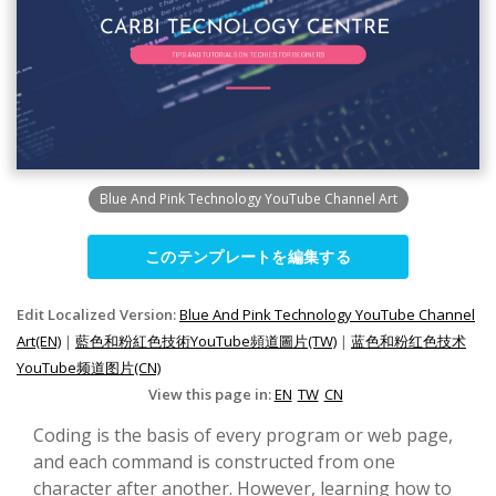
Blue And Pink Technology YouTube Channel Art
このテンプレートを編集する
Edit Localized Version:
Blue And Pink Technology YouTube Channel
Art(EN)
|
藍色和粉紅色技術YouTube頻道圖片(TW)
|
蓝色和粉红色技术
YouTube频道图片(CN)
View this page in:
EN
TW
CN
Coding is the basis of every program or web page,
and each command is constructed from one
character after another. However, learning how to