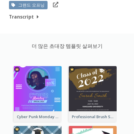
그랜드 오프닝
Transcript
더 많은 초대장 템플릿 살펴보기
Cyber Punk Monday Discount Invitation Design
Professional Brush Script Graduation Invitation Design