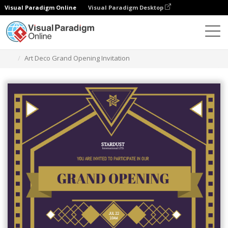
Visual Paradigm Online
Visual Paradigm Desktop
그래픽 디자인 도구
템플릿
초대장
Art Deco Grand Opening Invitation