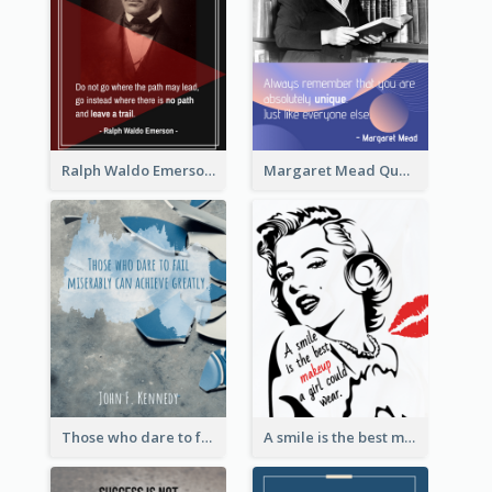
Ralph Waldo Emerson Quote
Margaret Mead Quote
Those who dare to fail miserably can achieve greatly. - John F. Kennedy
A smile is the best makeup a girl could wear. - Marilyn Monroe