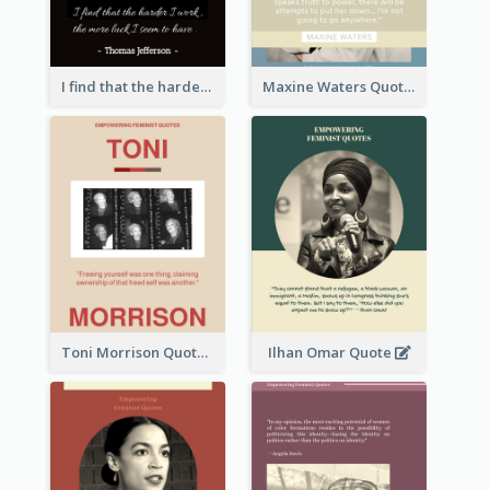
I find that the harder I work, the more luck I seem to have. - Thomas Jefferson
Maxine Waters Quote
Toni Morrison Quote
Ilhan Omar Quote