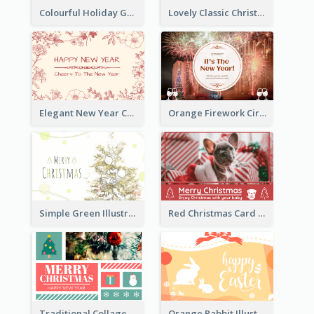
Colourful Holiday Greeting Card In Orange Theme
Lovely Classic Christmas Greeting Card Design
Elegant New Year Card With Theme Of Flowers And Plants
Orange Firework Circle New Year Greeting Card
Simple Green Illustration Christmas Card
Red Christmas Card With Photography Of Pet
Traditional Collage Design Christmas Card Idea
Orange Rabbit Illustration Happy Easter Greeting Card