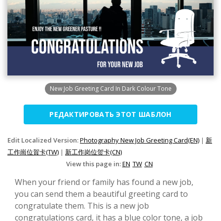
New Job Greeting Card In Dark Colour Tone
РЕДАКТИРОВАТЬ ЭТОТ ШАБЛОН
Edit Localized Version:
Photography New Job Greeting Card(EN)
|
新
工作崗位賀卡(TW)
|
新工作岗位贺卡(CN)
View this page in:
EN
TW
CN
When your friend or family has found a new job,
you can send them a beautiful greeting card to
congratulate them. This is a new job
congratulations card, it has a blue color tone, a job