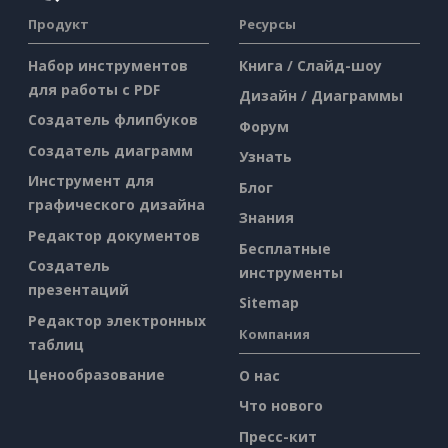
Продукт
Ресурсы
Набор инструментов
Книга / Слайд-шоу
для работы с PDF
Дизайн / Диаграммы
Создатель флипбуков
Форум
Создатель диаграмм
Узнать
Инструмент для
Блог
графического дизайна
Знания
Редактор документов
Бесплатные
Создатель
инструменты
презентаций
Sitemap
Редактор электронных
Компания
таблиц
Ценообразование
О нас
Что нового
Пресс-кит