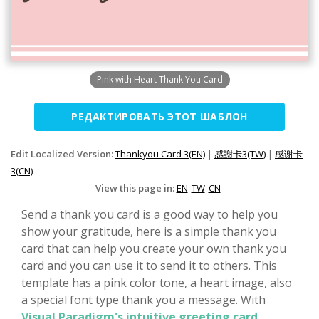
Pink with Heart Thank You Card
РЕДАКТИРОВАТЬ ЭТОТ ШАБЛОН
Edit Localized Version:
Thankyou Card 3(EN)
|
感謝卡3(TW)
|
感谢卡
3(CN)
View this page in:
EN
TW
CN
Send a thank you card is a good way to help you
show your gratitude, here is a simple thank you
card that can help you create your own thank you
card and you can use it to send it to others. This
template has a pink color tone, a heart image, also
a special font type thank you a message. With
Visual Paradigm's intuitive greeting card