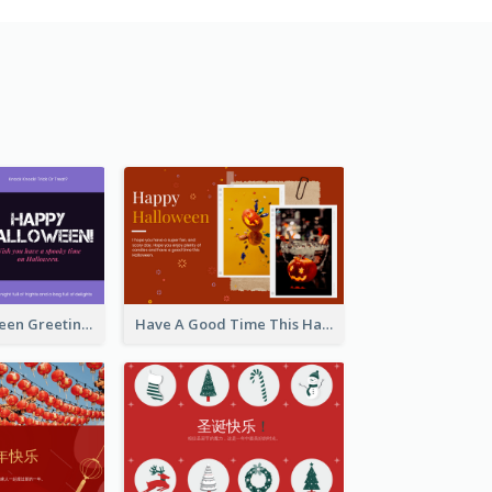
Spooky Halloween Greeting Card
Have A Good Time This Halloween Greeting Card