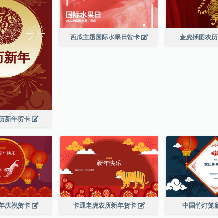
西瓜主题国际水果日贺卡
金虎插图农
历新年贺卡
年庆祝贺卡
卡通老虎农历新年贺卡
中国竹灯笼