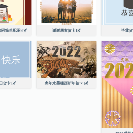
(附简单配图)
谢谢朋友贺卡
毕业
日贺卡
虎年水墨插画新年贺卡
2022 虎