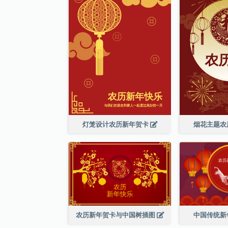
灯笼设计农历新年贺卡
烟花主题农
农历新年贺卡与中国树插图
中国传统新