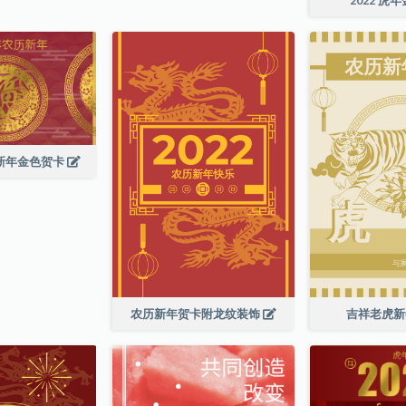
历新年金色贺卡
农历新年贺卡附龙纹装饰
吉祥老虎