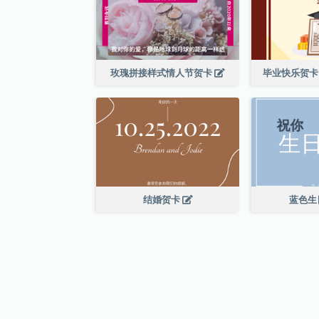
玫瑰拼接样式情人节贺卡
毕业快乐贺卡
结婚贺卡
蓝色生