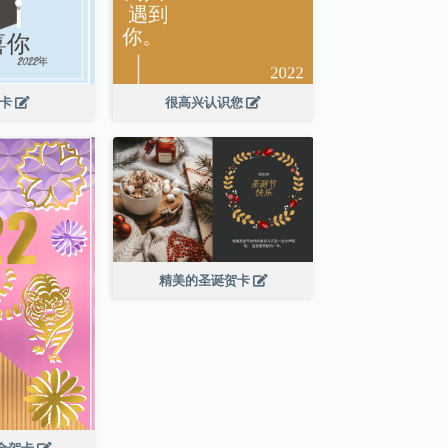
贺卡
很高兴认识您
精美的圣诞贺卡
年金贺卡