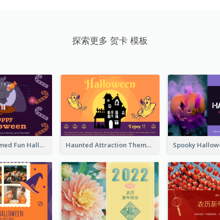
探索更多 贺卡 模板
Monster Themed Fun Halloween Greeting Card
Haunted Attraction Themed Halloween Card