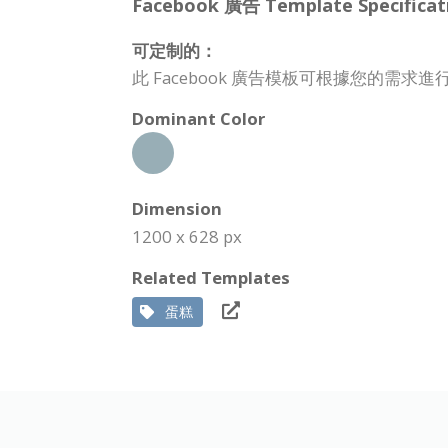
Facebook 廣告 Template Specificat
可定制的：
此 Facebook 廣告模板可根據您的
Dominant Color
Dimension
1200 x 628 px
Related Templates
蛋糕