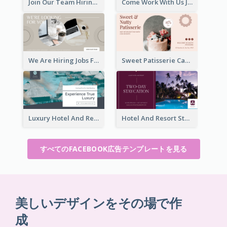
Join Our Team Hiring Job Facebook Ad
Come Work With Us Job Hiring Facebook Ad
We Are Hiring Jobs Facebook Ad
Sweet Patisserie Cake Promotion Facebook Ad
Luxury Hotel And Resort Booking Facebook Ad
Hotel And Resort Staycation Promotion Facebook Ad
すべてのFACEBOOK広告テンプレートを見る
美しいデザインをその場で作
成