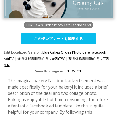
Blue Cakes Circles Photo Cafe Facebook Ad
このテンプレートを編集する
Edit Localized Version:
Blue Cakes Circles Photo Cafe Facebook
Ad(EN)
|
藍圓蛋糕咖啡館的照片廣告(TW)
|
蓝圆蛋糕咖啡馆的照片广告
(CN)
View this page in:
EN
TW
CN
This magical bakery Facebook advertisement was
made specifically for your bakery! It includes a brief
description of the deal and two collage photo.
Baking is enjoyable but time-consuming, therefore
a fantastic Facebook ad template like this is quite
helpful for your company. By following this