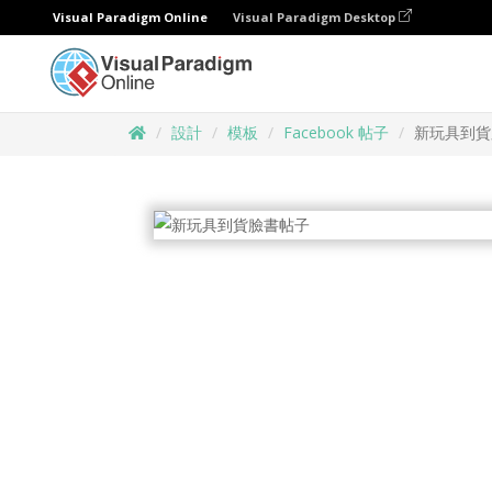
Visual Paradigm Online
Visual Paradigm Desktop
設計
模板
Facebook 帖子
新玩具到貨