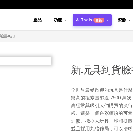
產品
功能
AI Tools
資源
全新
臉書帖子
新玩具到貨臉
全世界最受歡迎的玩具是什麼
樂高的搜索量超過 7600 
高經常與吸引人們購買的流行角色
板。這是一個色彩繽紛的可愛
迪熊、機器人玩具、球和拼圖
並且採用九格佈局，可以清