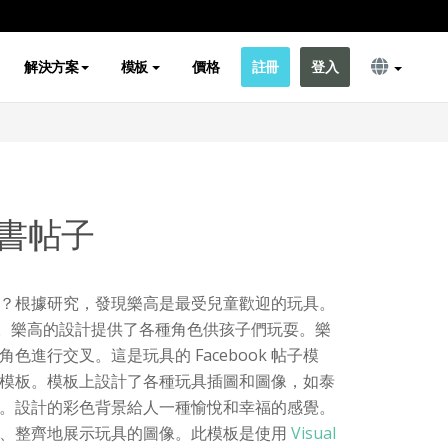
解決方案
模板
價格
註冊
登入
書帖子
？根據研究，發現樂高是最受兒童歡迎的玩具。
萬次。樂高的設計提供了各種角色供孩子們玩耍。樂
進行交叉。這是玩具的 Facebook 帖子模
模板。模板上設計了各種玩具插圖和圖像，如泰
。設計的彩色背景給人一種愉悅和幸福的感覺。
晰、整齊地展示玩具的圖像。此模板是使用
Visual