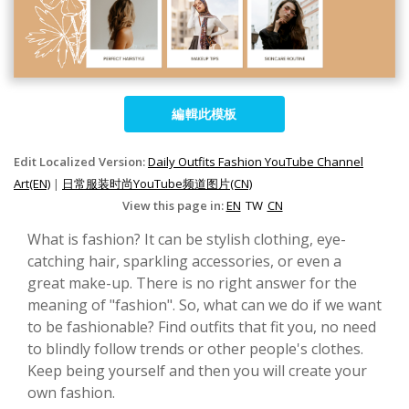
編輯此模板
Edit Localized Version:
Daily Outfits Fashion YouTube Channel
Art(EN)
|
日常服装时尚YouTube频道图片(CN)
View this page in:
EN
TW
CN
What is fashion? It can be stylish clothing, eye-
catching hair, sparkling accessories, or even a
great make-up. There is no right answer for the
meaning of "fashion". So, what can we do if we want
to be fashionable? Find outfits that fit you, no need
to blindly follow trends or other people's clothes.
Keep being yourself and then you will create your
own fashion.