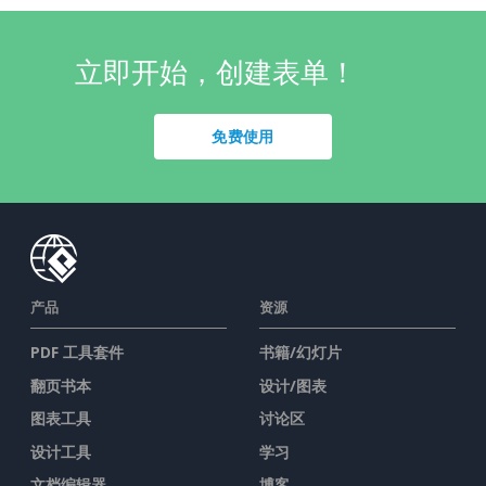
教育
(33)
立即开始，创建表单！
人力资源
(1)
免费使用
订单表格
(1)
市场营销
(1)
调查
(14)
产品
资源
PDF 工具套件
书籍/幻灯片
翻页书本
设计/图表
图表工具
讨论区
设计工具
学习
文档编辑器
博客