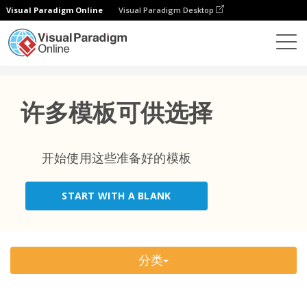
Visual Paradigm Online
Visual Paradigm Desktop
热门分类
×
表单
模板
All
许多模板可供选择
活动
(9)
电子商务
(1)
开始使用这些准备好的模板
卫生保健
(22)
START WITH A BLANK
信息技术
(1)
非营利
(2)
分类
娱乐
(1)
商业
(28)