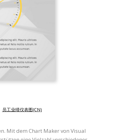
|
员工业绩仪表图(CN)
n. Mit dem Chart Maker von Visual
stützen eine Vielzahl verschiedener