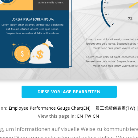
DIESE VORLAGE BEARBEITEN
ion:
Employee Performance Gauge Chart(EN)
|
員工業績儀表圖(TW)
View this page in:
EN
TW
CN
, um Informationen auf visuelle Weise zu kommuniziere
genen Diagramme entwerfen und online stellen. Wir unter