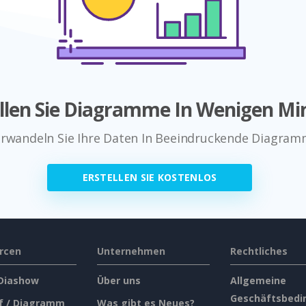
ellen Sie Diagramme In Wenigen Mi
rwandeln Sie Ihre Daten In Beeindruckende Diagra
ERSTELLEN SIE KOSTENLOS
rcen
Unternehmen
Rechtliches
 Diashow
Über uns
Allgemeine
Geschäftsbedi
f / Diagramm
Was gibt es Neues?