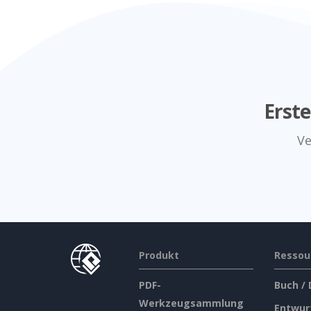
Erst
Ve
Produkt
Ressou
PDF-
Buch /
Werkzeugsammlung
Entwur