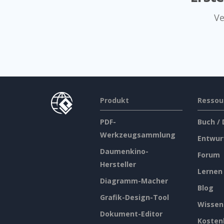
Ve
Produkt
Ressou
PDF-
Buch /
Werkzeugsammlung
Entwur
Daumenkino-
Forum
Hersteller
Lernen
Diagramm-Macher
Blog
Grafik-Design-Tool
Wissen
Dokument-Editor
Kosten