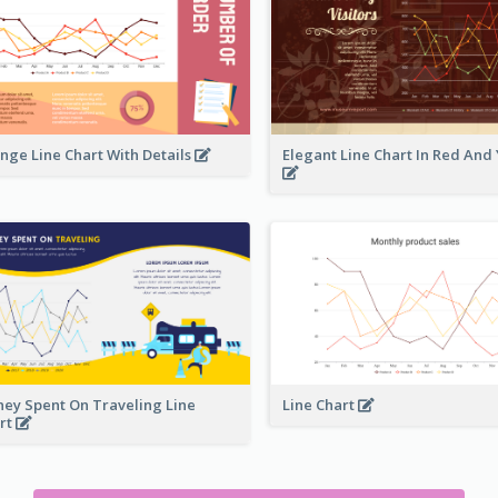
nge Line Chart With Details
Elegant Line Chart In Red And
ey Spent On Traveling Line
Line Chart
rt