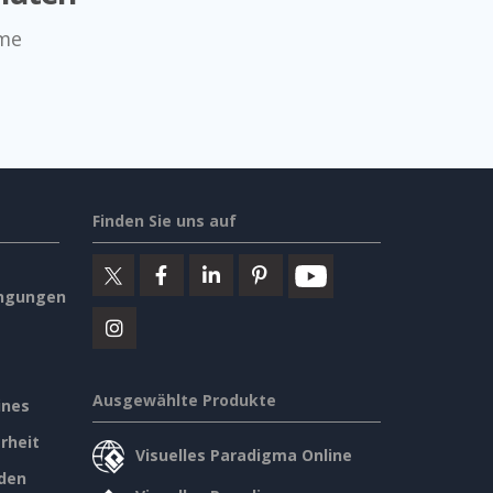
mme
Finden Sie uns auf
ngungen
Ausgewählte Produkte
ines
rheit
Visuelles Paradigma Online
den