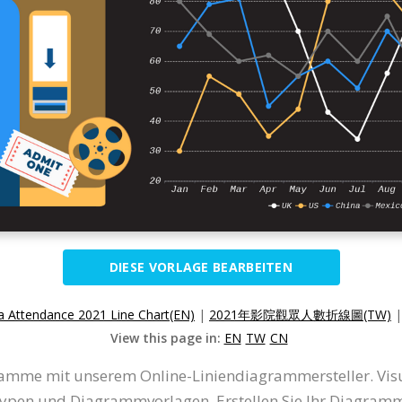
DIESE VORLAGE BEARBEITEN
 Attendance 2021 Line Chart(EN)
|
2021年影院觀眾人數折線圖(TW)
View this page in:
EN
TW
CN
amme mit unserem Online-Liniendiagrammersteller. Visu
n und Diagrammvorlagen. Erstellen Sie Ihr Diagramm ei