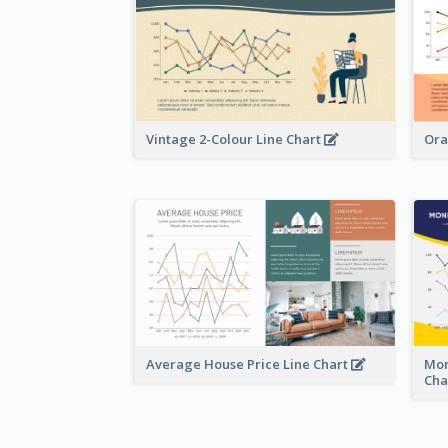
Vintage 2-Colour Line Chart
Ora
Average House Price Line Chart
Mon
Cha