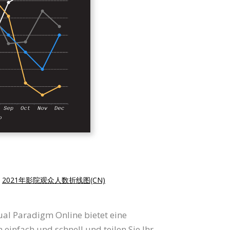
|
2021年影院观众人数折线图(CN)
al Paradigm Online bietet eine
nfach und schnell und teilen Sie Ihr