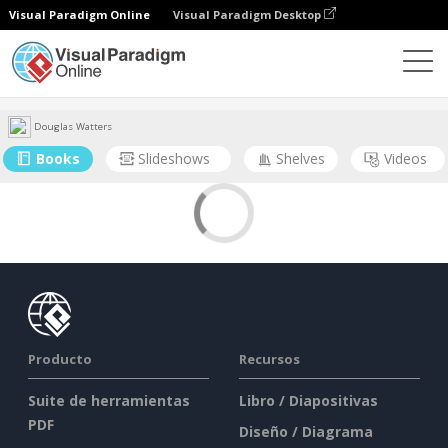
Visual Paradigm Online
Visual Paradigm Desktop
Comunidad
Usuario
Douglas Watters
Books
Slideshows
Shelves
Videos
Producto
Recursos
Suite de herramientas
Libro / Diapositivas
PDF
Diseño / Diagrama