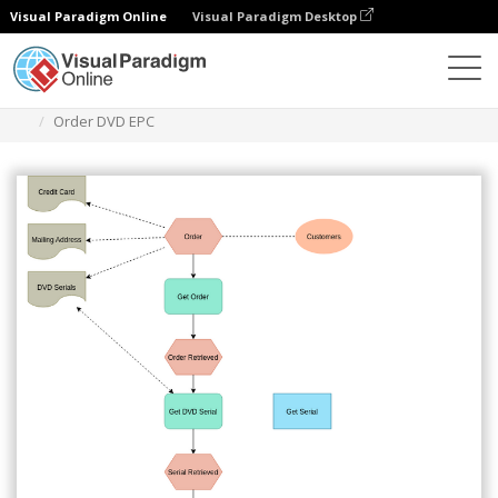
Visual Paradigm Online
Visual Paradigm Desktop
Diagramas
Plantillas
Diagrama EPC
Order DVD EPC