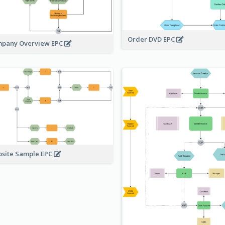
Order DVD EPC
pany Overview EPC
site Sample EPC