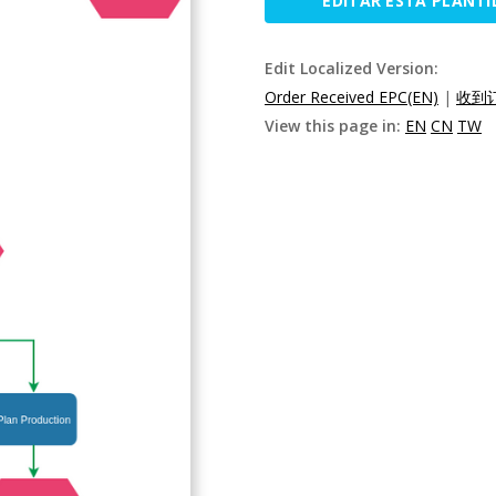
EDITAR ESTA PLANTI
Edit Localized Version:
Order Received EPC(EN)
|
收到订
View this page in:
EN
CN
TW