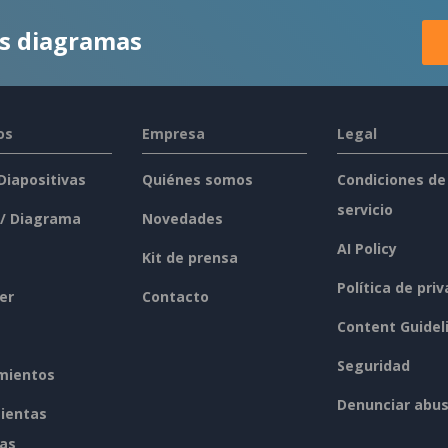
es diagramas
os
Empresa
Legal
 Diapositivas
Quiénes somos
Condiciones de
servicio
 / Diagrama
Novedades
AI Policy
Kit de prensa
Política de pri
er
Contacto
Content Guidel
Seguridad
mientos
Denunciar abu
ientas
tas