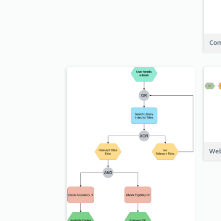
Com
Web