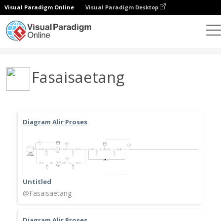
Visual Paradigm Online
Visual Paradigm Desktop
Community
User
Fasaisaetang
Diagram Alir Proses
Untitled
@Fasaisaetang
Diagram Alir Proses