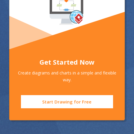
Get Started Now
Create diagrams and charts in a simple and flexible
way.
Start Drawing for Free