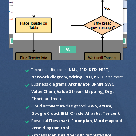
Technical diagrams:
UML
,
ERD
,
DFD
,
PERT
,
Network diagram
,
Wiring
,
PFD
,
P&ID
, and more
Business diagrams:
ArchiMate
,
BPMN
,
SWOT
,
Value Chain
,
Value Stream Mapping
,
Org.
Chart
, and more
Cloud architecture design tool:
AWS
,
Azure
,
Google Cloud
,
IBM
,
Oracle
,
Alibaba
,
Tencent
Powerful
Flowchart
,
Floor plan
,
Mind map
and
Venn diagram tool
Process Map Designer
with templates like