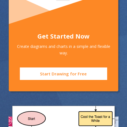
Get Started Now
Create diagrams and charts in a simple and flexible
way.
Start Drawing for Free