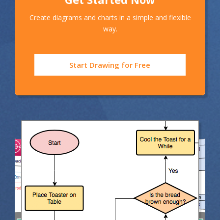
Create diagrams and charts in a simple and flexible
way.
Start Drawing for Free