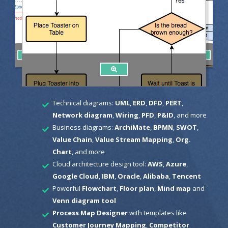
Technical diagrams:
UML
,
ERD
,
DFD
,
PERT
,
Network diagram
,
Wiring
,
PFD
,
P&ID
, and more
Business diagrams:
ArchiMate
,
BPMN
,
SWOT
,
Value Chain
,
Value Stream Mapping
,
Org.
Chart
, and more
Cloud architecture design tool:
AWS
,
Azure
,
Google Cloud
,
IBM
,
Oracle
,
Alibaba
,
Tencent
Powerful
Flowchart
,
Floor plan
,
Mind map
and
Venn diagram tool
Process Map Designer
with templates like
Customer Journey Mapping
,
Competitor