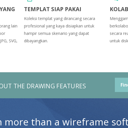
 YANG
TEMPLAT SIAP PAKAI
KOLAB
Koleksi templat yang dirancang secara
Menggamb
rang lain
profesional yang kaya disiapkan untuk
berkolabo
por
hampir semua skenario yang dapat
secara re
JPG, SVG,
dibayangkan.
untuk disk
OUT THE DRAWING FEATURES
Fin
 more than a wireframe sof