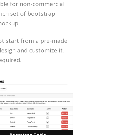
able for non-commercial
rich set of bootstrap
mockup.
ot start from a pre-made
esign and customize it.
required.
Bootstrap Table