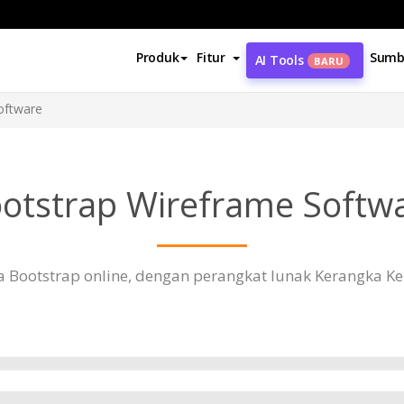
Produk
Fitur
Sumb
AI Tools
BARU
oftware
otstrap Wireframe Softw
a Bootstrap online, dengan perangkat lunak Kerangka Ker