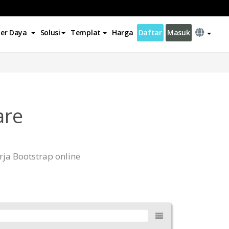
er Daya
Solusi
Templat
Harga
Daftar
Masuk
are
ja Bootstrap online