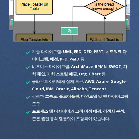
기술 다이어그램:
UML
,
ERD
,
DFD
,
PERT
,
네트워크 다
이어그램
,
배선
,
PFD
,
P&ID
등
비즈니스 다이어그램:
ArchiMate
,
BPMN
,
SWOT
,
가
치 체인
,
가치 스트림 매핑
,
Org. Chart
등
클라우드 아키텍처 설계 도구:
AWS
,
Azure
,
Google
Cloud
,
IBM
,
Oracle
,
Alibaba
,
Tencent
강력한
흐름도
,
플로어플랜
,
마인드맵
및
벤 다이어그램
도구
프로세스 맵 디자이너
와
고객 여정 매핑
,
경쟁사 분석
,
근본 원인
등의 템플릿이 포함되어 있습니다.