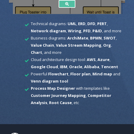
Technical diagrams:
UML
,
ERD
,
DFD
,
PERT
,
Network diagram
,
Wiring
,
PFD
,
P&ID
, and more
Business diagrams:
ArchiMate
,
BPMN
,
SWOT
,
Value Chain
,
Value Stream Mapping
,
Org.
Chart
, and more
Cloud architecture design tool:
AWS
,
Azure
,
Google Cloud
,
IBM
,
Oracle
,
Alibaba
,
Tencent
Powerful
Flowchart
,
Floor plan
,
Mind map
and
Venn diagram tool
Process Map Designer
with templates like
Customer Journey Mapping
,
Competitor
Analysis
,
Root Cause
, etc