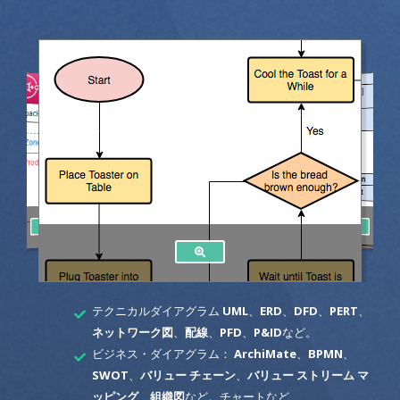
テクニカルダイアグラム
UML
、
ERD
、
DFD
、
PERT
、
ネットワーク図
、
配線
、
PFD
、
P&ID
など。
ビジネス・ダイアグラム：
ArchiMate
、
BPMN
、
SWOT
、
バリュー チェーン
、
バリュー ストリーム マ
ッピング
、
組織図
など。チャートなど