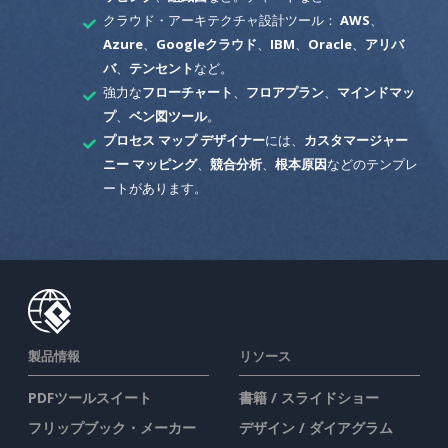
クラウド・アーキテクチャ設計ツール：
AWS
、
Azure
、
Googleクラウド
、
IBM
、
Oracle
、
アリバ
バ
、
テンセント
など。
強力な
フローチャート
、
フロアプラン
、
マインドマッ
プ
、
ベン図ツール
。
プロセス マップ デザイナー
には、
カスタマージャー
ニー マッピング
、
競合分析
、
根本原因
などのテンプレ
ートがあります。
製品情報
リソース
PDFツールスイート
書籍 / スライドショー
フリップブック・メーカー
デザイン / ダイアグラム