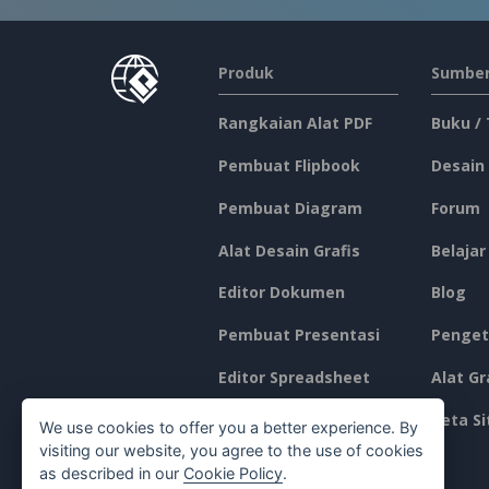
Produk
Sumber
Rangkaian Alat PDF
Buku /
Pembuat Flipbook
Desain
Pembuat Diagram
Forum
Alat Desain Grafis
Belajar
Editor Dokumen
Blog
Pembuat Presentasi
Penget
Editor Spreadsheet
Alat Gr
Harga
Peta Si
We use cookies to offer you a better experience. By
visiting our website, you agree to the use of cookies
as described in our
Cookie Policy
.