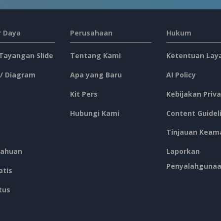
 Daya
Perusahaan
Hukum
 Tayangan Slide
Tentang Kami
Ketentuan Lay
 / Diagram
Apa yang Baru
AI Policy
Kit Pers
Kebijakan Priva
Hubungi Kami
Content Guidel
Tinjauan Keam
ahuan
Laporkan
Penyalahguna
atis
tus