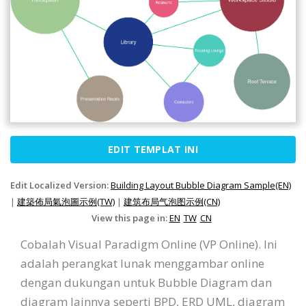
EDIT TEMPLAT INI
Edit Localized Version:
Building Layout Bubble Diagram Sample(EN)
|
建築佈局氣泡圖示例(TW)
|
建筑布局气泡图示例(CN)
View this page in:
EN
TW
CN
Cobalah Visual Paradigm Online (VP Online). Ini
adalah perangkat lunak menggambar online
dengan dukungan untuk Bubble Diagram dan
diagram lainnya seperti BPD, ERD UML, diagram