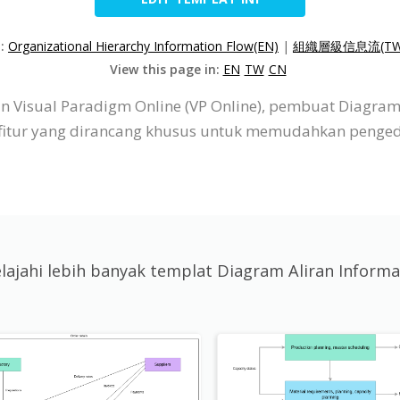
n:
Organizational Hierarchy Information Flow(EN)
|
組織層級信息流(TW
View this page in:
EN
TW
CN
 Visual Paradigm Online (VP Online), pembuat Diagram A
r-fitur yang dirancang khusus untuk memudahkan penged
elajahi lebih banyak templat Diagram Aliran Informa