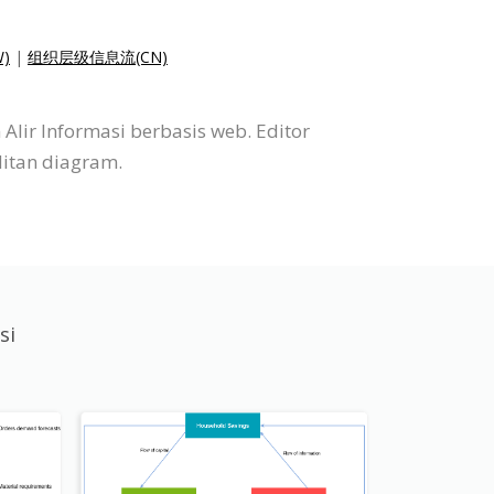
)
|
组织层级信息流(CN)
lir Informasi berbasis web. Editor
itan diagram.
si