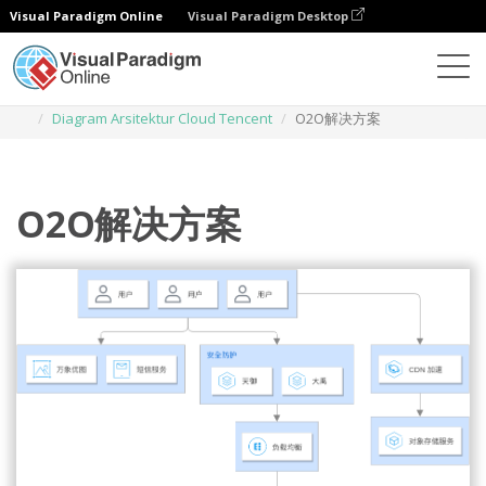
Visual Paradigm Online
Visual Paradigm Desktop
Diagrams
Templates
Diagram Arsitektur Cloud Tencent
O2O解决方案
O2O解决方案