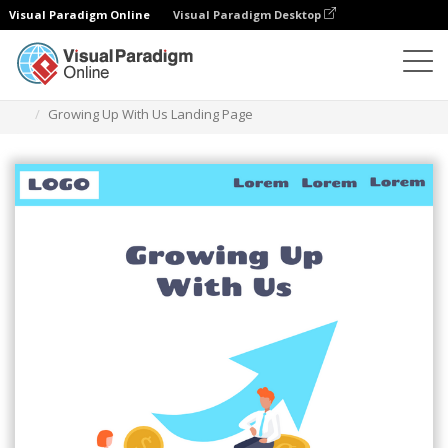
Visual Paradigm Online
Visual Paradigm Desktop
Ilustrasi
Templat
Halaman Arahan (Bisnis)
Growing Up With Us Landing Page