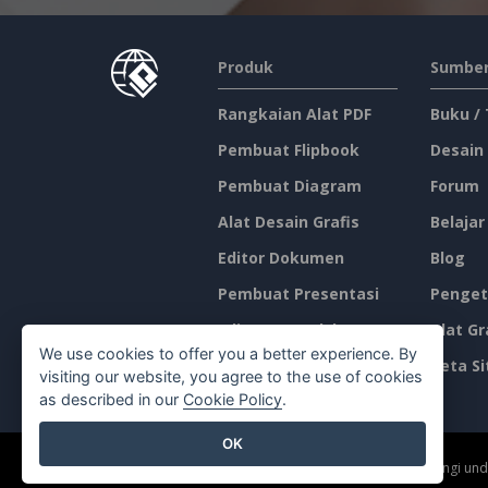
Produk
Sumber
Rangkaian Alat PDF
Buku /
Pembuat Flipbook
Desain
Pembuat Diagram
Forum
Alat Desain Grafis
Belajar
Editor Dokumen
Blog
Pembuat Presentasi
Penget
Editor Spreadsheet
Alat Gr
We use cookies to offer you a better experience. By
Harga
Peta Si
visiting our website, you agree to the use of cookies
as described in our
Cookie Policy
.
OK
©2026 by Visual Paradigm. Semua hak cipta dilindungi un