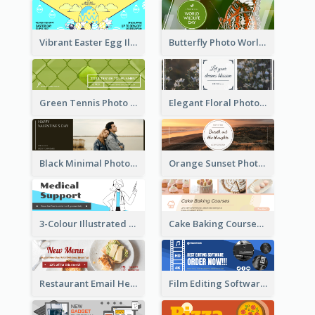
Vibrant Easter Egg Illustration Email Header Design
Butterfly Photo World Wildlife Day Email Header
Green Tennis Photo Tennis Tournament Email Header
Elegant Floral Photo Blossom Spring Email Header
Black Minimal Photo Valentines Day Email Heade
Orange Sunset Photo Enjoy Sunset Email Header
3-Colour Illustrated Email Header About Medical Support Service
Cake Baking Courses Email Header
Restaurant Email Header With Photo Of Meal
Film Editing Software Email Header