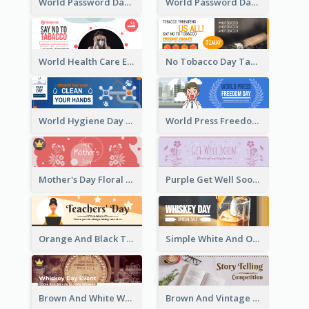
World Password Day Voting Email Header
World Password Day Awareness Email Header
World Health Care Email Header
No Tobacco Day Tag Email Header
World Hygiene Day Email Header
World Press Freedom Day Email Header
Mother's Day Floral Email Header In Red Colour Tone
Purple Get Well Soon Email Header With Floral Decorations
Orange And Black Teachers' Day Celebration Email Header
Simple White And Orange Whiskey Day Special Sale Email Header
Brown And White Whiskey Day Event Email Header
Brown And Vintage Story Telling Competition Email Header