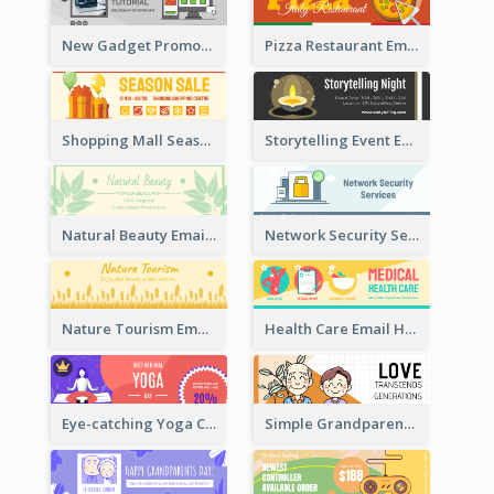
New Gadget Promote Email Header
Pizza Restaurant Email Header
Shopping Mall Season Sale Email Header
Storytelling Event Email Header
Natural Beauty Email Header
Network Security Services Email Header
Nature Tourism Email Header
Health Care Email Header
Eye-catching Yoga Classes Discount Design
Simple Grandparents Day Quote Email Header