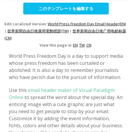
このテンプレートを編集する
Edit Localized Version:
World Press Freedom Day Email Header(EN)
|
世界新聞自由日推廣用電郵標題(TW)
|
世界新闻自由日推广用电邮标题
(CN)
View this page in:
EN
TW
CN
World Press Freedom Day is a day to support media
whose press freedom has been curtailed or
abolished. It is also a day to remember journalists
who have perish due to the pursuit of information.
Use this
email header maker of Visual Paradigm
Online
to spread the word about the special day. An
enticing image with a cute graphic are just what
you need to get people to stop by your email.
Customize it by adding the event information,
fonts, colors and other details about your business.