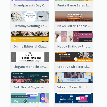
Grandparents Day Celebration Email Header
Funky Game Sales Email Header Design
Birthday Sending Love To You Email Header
News Letter Thanks For Your Subscribe Email Header
Online Editorial Class Promotion Email Header
Happy Birthday Photo Frames Email Header
Elegant Monochrome Learning Center Email Header
Creative Director Signature Email Header
Pink Florist Signature Email Header
Vibrant Team Building Organization Email Header Design