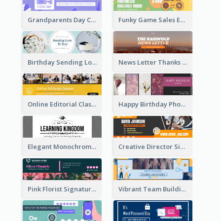
Grandparents Day Celebration Email Header
Funky Game Sales Email Header Design
Birthday Sending Love To You Email Header
News Letter Thanks For Your Subscribe Email Header
Online Editorial Class Promotion Email Header
Happy Birthday Photo Frames Email Header
Elegant Monochrome Learning Center Email Header
Creative Director Signature Email Header
Pink Florist Signature Email Header
Vibrant Team Building Organization Email Header Design