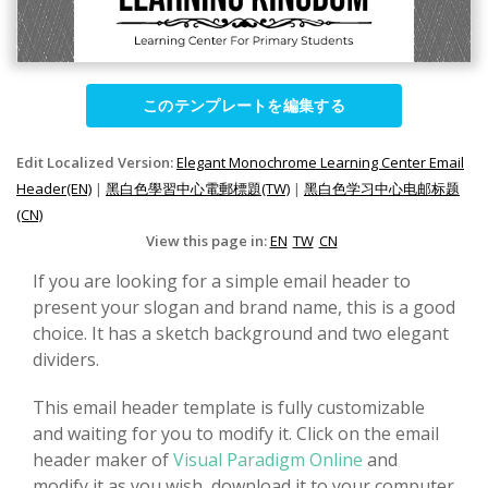
このテンプレートを編集する
Edit Localized Version:
Elegant Monochrome Learning Center Email
Header(EN)
|
黑白色學習中心電郵標題(TW)
|
黑白色学习中心电邮标题
(CN)
View this page in:
EN
TW
CN
If you are looking for a simple email header to
present your slogan and brand name, this is a good
choice. It has a sketch background and two elegant
dividers.
This email header template is fully customizable
and waiting for you to modify it. Click on the email
header maker of
Visual Paradigm Online
and
modify it as you wish, download it to your computer