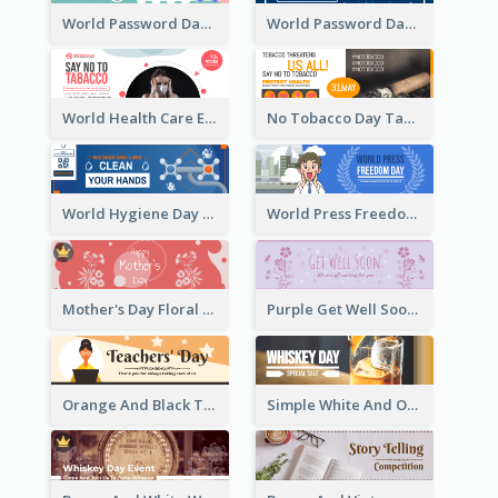
World Password Day Voting Email Header
World Password Day Awareness Email Header
World Health Care Email Header
No Tobacco Day Tag Email Header
World Hygiene Day Email Header
World Press Freedom Day Email Header
Mother's Day Floral Email Header In Red Colour Tone
Purple Get Well Soon Email Header With Floral Decorations
Orange And Black Teachers' Day Celebration Email Header
Simple White And Orange Whiskey Day Special Sale Email Header