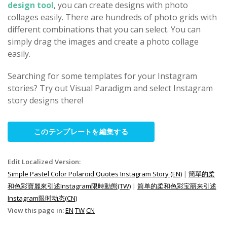
design tool
, you can create designs with photo
collages easily. There are hundreds of photo grids with
different combinations that you can select. You can
simply drag the images and create a photo collage
easily.
Searching for some templates for your Instagram
stories? Try out Visual Paradigm and select Instagram
story designs there!
このテンプレートを編集する
Edit Localized Version:
Simple Pastel Color Polaroid Quotes Instagram Story (EN)
|
簡單的柔
和色彩寶麗來引述Instagram限時動態(TW)
|
简单的柔和色彩宝丽来引述
Instagram限时动态(CN)
View this page in:
EN
TW
CN