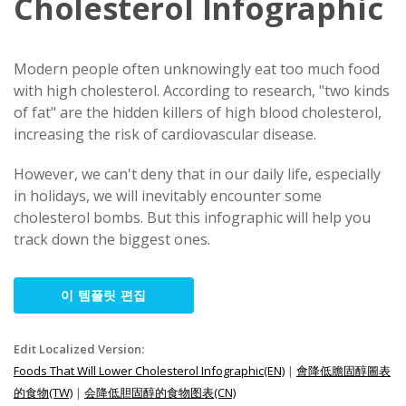
Cholesterol Infographic
Modern people often unknowingly eat too much food
with high cholesterol. According to research, "two kinds
of fat" are the hidden killers of high blood cholesterol,
increasing the risk of cardiovascular disease.
However, we can't deny that in our daily life, especially
in holidays, we will inevitably encounter some
cholesterol bombs. But this infographic will help you
track down the biggest ones.
이 템플릿 편집
Edit Localized Version:
Foods That Will Lower Cholesterol Infographic(EN)
|
會降低膽固醇圖表
的食物(TW)
|
会降低胆固醇的食物图表(CN)