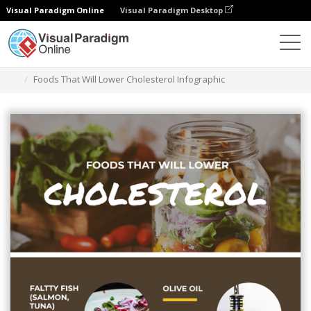
Visual Paradigm Online
Visual Paradigm Desktop
그래픽 디자인 도구
템플릿
인포그래픽
Foods That Will Lower Cholesterol Infographic