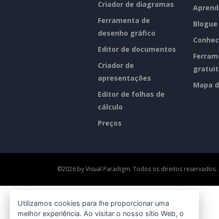
Criador de diagramas
Aprend
Ferramenta de
Blogue
desenho gráfico
Conhec
Editor de documentos
Ferram
Criador de
gratui
apresentações
Mapa d
Editor de folhas de
cálculo
Preços
©2026 by Visual Paradigm. Todos os direitos reservados.
Utilizamos cookies para lhe proporcionar uma
melhor experiência. Ao visitar o nosso sítio Web, o