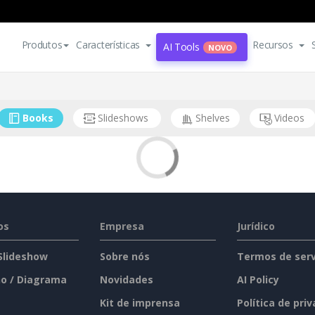
Produtos
Características
Recursos
AI Tools
NOVO
Books
Slideshows
Shelves
Videos
os
Empresa
Jurídico
 Slideshow
Sobre nós
Termos de serv
o / Diagrama
Novidades
AI Policy
Kit de imprensa
Política de pri