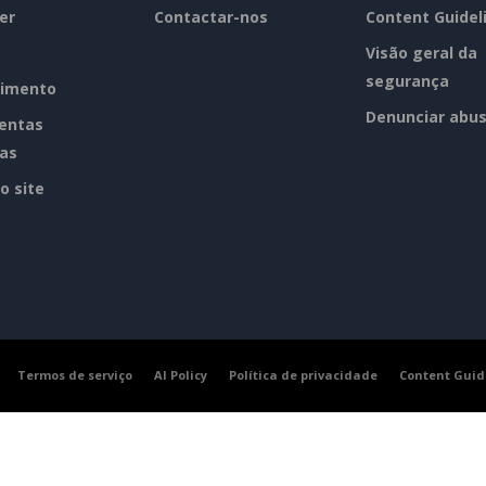
er
Contactar-nos
Content Guidel
Visão geral da
segurança
imento
Denunciar abu
entas
tas
o site
Termos de serviço
AI Policy
Política de privacidade
Content Guid