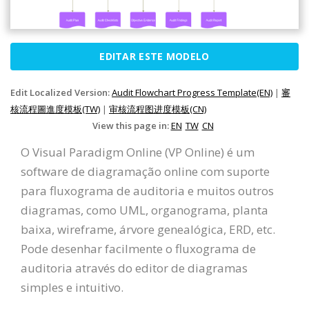
EDITAR ESTE MODELO
Edit Localized Version:
Audit Flowchart Progress Template(EN)
|
審
核流程圖進度模板(TW)
|
审核流程图进度模板(CN)
View this page in:
EN
TW
CN
O Visual Paradigm Online (VP Online) é um
software de diagramação online com suporte
para fluxograma de auditoria e muitos outros
diagramas, como UML, organograma, planta
baixa, wireframe, árvore genealógica, ERD, etc.
Pode desenhar facilmente o fluxograma de
auditoria através do editor de diagramas
simples e intuitivo.