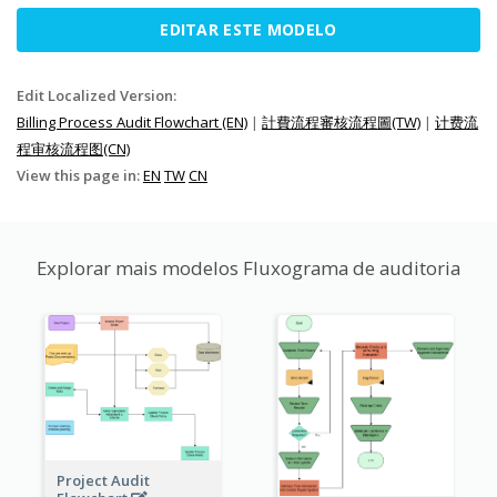
EDITAR ESTE MODELO
Edit Localized Version:
Billing Process Audit Flowchart (EN)
|
計費流程審核流程圖(TW)
|
计费流
程审核流程图(CN)
View this page in:
EN
TW
CN
Explorar mais modelos Fluxograma de auditoria
Project Audit