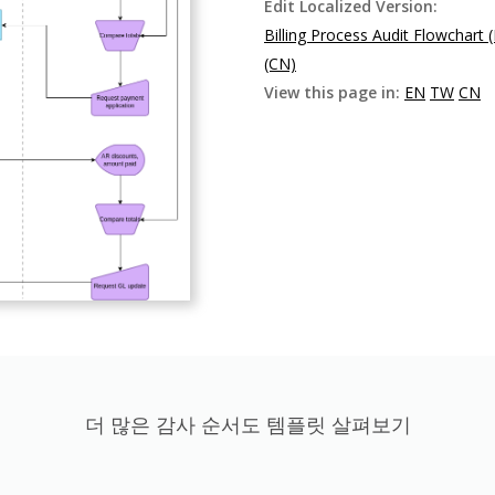
Edit Localized Version:
Billing Process Audit Flowchart 
(CN)
View this page in:
EN
TW
CN
더 많은 감사 순서도 템플릿 살펴보기