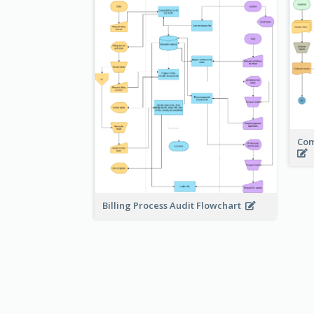
Com
Billing Process Audit Flowchart