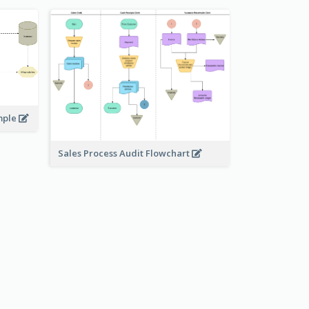
mple
Sales Process Audit Flowchart