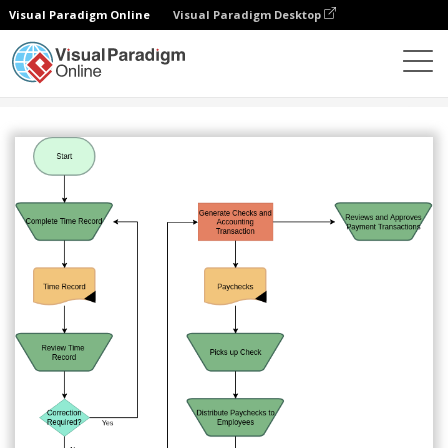
Visual Paradigm Online
Visual Paradigm Desktop
다이어그램
템플릿
감사 순서도
Payroll Function