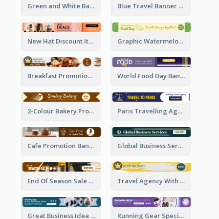
Green and White Banner Ad
Blue Travel Banner Ad
New Hat Discount Items Banner Ads
Graphic Watermelon International Fruit Day Leaderboard
Breakfast Promotional Leaderboard
World Food Day Banner Ad
2-Colour Bakery Promotional Banner Ad
Paris Travelling Agency Banner Ad
Cafe Promotion Banner Ad With Herbal Tea
Global Business Services Banner Ad
End Of Season Sale Banner Ad
Travel Agency With Customized Journey Banner Ad
Great Business Idea Banner Ad
Running Gear Special Offer Banner Ad