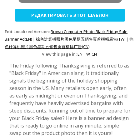
РЕДАКТИРОВАТЬ ЭТОТ ШАБЛОН
Edit Localized Version:
Brown Computer Photo Black Friday Sale
Banner Ad(EN)
|
棕色計算機照片黑色星期五銷售頁首橫幅廣告(TW)
|
棕
色计算机照片黑色星期五销售页首横幅广告(CN)
View this page in:
EN
TW
CN
The Friday following Thanksgiving is referred to as
"Black Friday" in American slang. It traditionally
signals the beginning of the holiday shopping
season in the US. Many retailers open early, often
as early as midnight or even on Thanksgiving, and
frequently have heavily advertised bargains with
steep discounts. Running out of time to prepare for
your Black Friday sales? Here is a banner ad design
that is ready to go online in any minute, simple
swap out the product photo then it is yours!