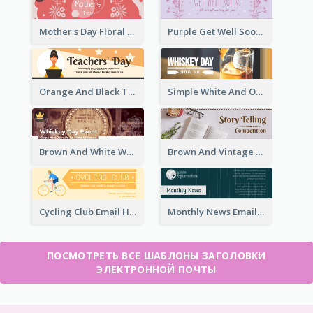
Mother's Day Floral Email Header In Red Colour Tone
Purple Get Well Soon Email Header With Floral Decorations
Orange And Black Teachers' Day Celebration Email Header
Simple White And Orange Whiskey Day Special Sale Email Header
Brown And White Whiskey Day Event Email Header
Brown And Vintage Story Telling Competition Email Header
Cycling Club Email Headers Created With Graphic Of Riders
Monthly News Email Header With Details
ПОСМОТРЕТЬ ВСЕ ШАБЛОНЫ ЗАГОЛОВКИ
ЭЛЕКТРОННОЙ ПОЧТЫ