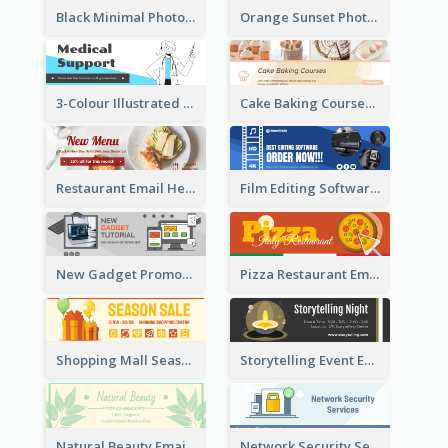
Black Minimal Photo Valentines Day Email Heade
Orange Sunset Photo Enjoy Sunset Email Header
3-Colour Illustrated Email Header About Medical Support Service
Cake Baking Courses Email Header
Restaurant Email Header With Photo Of Meal
Film Editing Software Email Header
New Gadget Promote Email Header
Pizza Restaurant Email Header
Shopping Mall Season Sale Email Header
Storytelling Event Email Header
Natural Beauty Email Header
Network Security Services Email Header