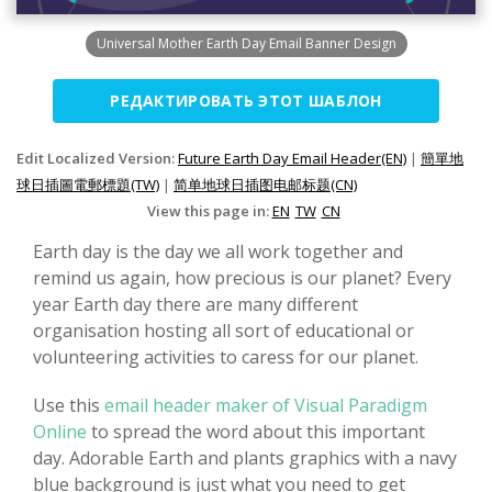
Universal Mother Earth Day Email Banner Design
РЕДАКТИРОВАТЬ ЭТОТ ШАБЛОН
Edit Localized Version:
Future Earth Day Email Header(EN)
|
簡單地
球日插圖電郵標題(TW)
|
简单地球日插图电邮标题(CN)
View this page in:
EN
TW
CN
Earth day is the day we all work together and
remind us again, how precious is our planet? Every
year Earth day there are many different
organisation hosting all sort of educational or
volunteering activities to caress for our planet.
Use this
email header maker of Visual Paradigm
Online
to spread the word about this important
day. Adorable Earth and plants graphics with a navy
blue background is just what you need to get