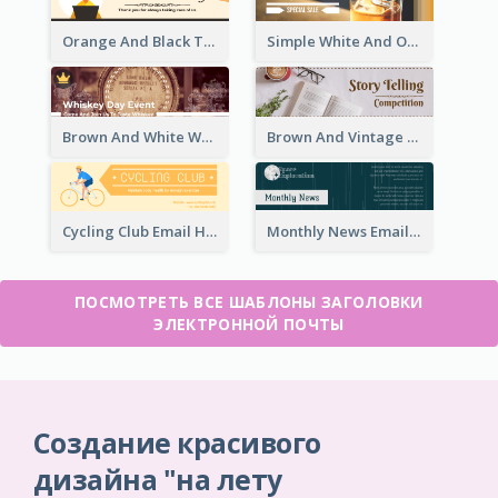
Orange And Black Teachers' Day Celebration Email Header
Simple White And Orange Whiskey Day Special Sale Email Header
Brown And White Whiskey Day Event Email Header
Brown And Vintage Story Telling Competition Email Header
Cycling Club Email Headers Created With Graphic Of Riders
Monthly News Email Header With Details
ПОСМОТРЕТЬ ВСЕ ШАБЛОНЫ ЗАГОЛОВКИ
ЭЛЕКТРОННОЙ ПОЧТЫ
Создание красивого
дизайна "на лету