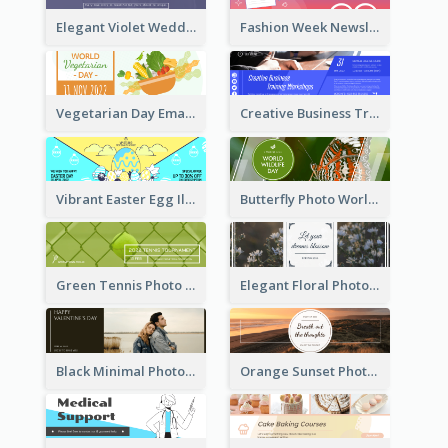
Elegant Violet Wedding Theme Email Header Design
Fashion Week Newsletter Email Header
Vegetarian Day Email Header
Creative Business Training Email Header
Vibrant Easter Egg Illustration Email Header Design
Butterfly Photo World Wildlife Day Email Header
Green Tennis Photo Tennis Tournament Email Header
Elegant Floral Photo Blossom Spring Email Header
Black Minimal Photo Valentines Day Email Heade
Orange Sunset Photo Enjoy Sunset Email Header