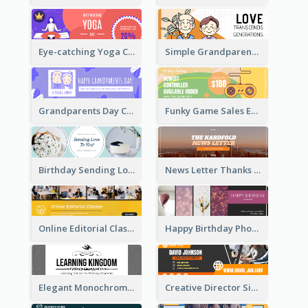
Eye-catching Yoga Classes Discount Design
Simple Grandparents Day Quote Email Header
Grandparents Day Celebration Email Header
Funky Game Sales Email Header Design
Birthday Sending Love To You Email Header
News Letter Thanks For Your Subscribe Email Header
Online Editorial Class Promotion Email Header
Happy Birthday Photo Frames Email Header
Elegant Monochrome Learning Center Email Header
Creative Director Signature Email Header