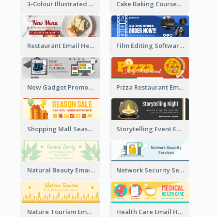
3-Colour Illustrated Email Header About Medical Support Service
Cake Baking Courses Email Header
Restaurant Email Header With Photo Of Meal
Film Editing Software Email Header
New Gadget Promote Email Header
Pizza Restaurant Email Header
Shopping Mall Season Sale Email Header
Storytelling Event Email Header
Natural Beauty Email Header
Network Security Services Email Header
Nature Tourism Email Header
Health Care Email Header