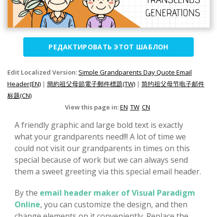
РЕДАКТИРОВАТЬ ЭТОТ ШАБЛОН
Edit Localized Version:
Simple Grandparents Day Quote Email
Header(EN)
|
簡約祖父母節電子郵件標題(TW)
|
简约祖父母节电子邮件
标题(CN)
View this page in:
EN
TW
CN
A friendly graphic and large bold text is exactly
what your grandparents need!!! A lot of time we
could not visit our grandparents in times on this
special because of work but we can always send
them a sweet greeting via this special email header.
By the
email header maker of Visual Paradigm
Online
, you can customize the design, and then
change elements on it conveniently. Replace the