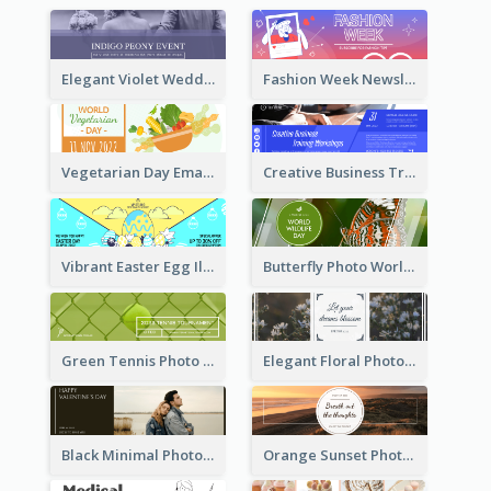
Elegant Violet Wedding Theme Email Header Design
Fashion Week Newsletter Email Header
Vegetarian Day Email Header
Creative Business Training Email Header
Vibrant Easter Egg Illustration Email Header Design
Butterfly Photo World Wildlife Day Email Header
Green Tennis Photo Tennis Tournament Email Header
Elegant Floral Photo Blossom Spring Email Header
Black Minimal Photo Valentines Day Email Heade
Orange Sunset Photo Enjoy Sunset Email Header