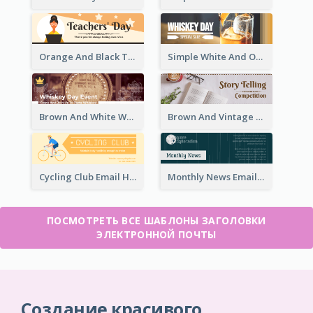
Orange And Black Teachers' Day Celebration Email Header
Simple White And Orange Whiskey Day Special Sale Email Header
Brown And White Whiskey Day Event Email Header
Brown And Vintage Story Telling Competition Email Header
Cycling Club Email Headers Created With Graphic Of Riders
Monthly News Email Header With Details
ПОСМОТРЕТЬ ВСЕ ШАБЛОНЫ ЗАГОЛОВКИ
ЭЛЕКТРОННОЙ ПОЧТЫ
Создание красивого