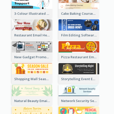
3-Colour Illustrated Email Header About Medical Support Service
Cake Baking Courses Email Header
Restaurant Email Header With Photo Of Meal
Film Editing Software Email Header
New Gadget Promote Email Header
Pizza Restaurant Email Header
Shopping Mall Season Sale Email Header
Storytelling Event Email Header
Natural Beauty Email Header
Network Security Services Email Header