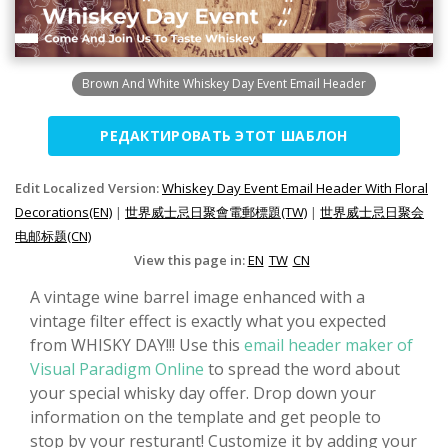
Brown And White Whiskey Day Event Email Header
РЕДАКТИРОВАТЬ ЭТОТ ШАБЛОН
Edit Localized Version:
Whiskey Day Event Email Header With Floral
Decorations(EN)
|
世界威士忌日聚會電郵標題(TW)
|
世界威士忌日聚会
电邮标题(CN)
View this page in:
EN
TW
CN
A vintage wine barrel image enhanced with a
vintage filter effect is exactly what you expected
from WHISKY DAY!!! Use this
email header maker of
Visual Paradigm Online
to spread the word about
your special whisky day offer. Drop down your
information on the template and get people to
stop by your resturant! Customize it by adding your