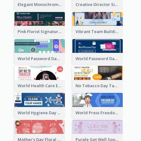
Elegant Monochrome Learning Center Email Header
Creative Director Signature Email Header
Pink Florist Signature Email Header
Vibrant Team Building Organization Email Header Design
World Password Day Voting Email Header
World Password Day Awareness Email Header
World Health Care Email Header
No Tobacco Day Tag Email Header
World Hygiene Day Email Header
World Press Freedom Day Email Header
Mother's Day Floral Email Header In Red Colour Tone
Purple Get Well Soon Email Header With Floral Decorations