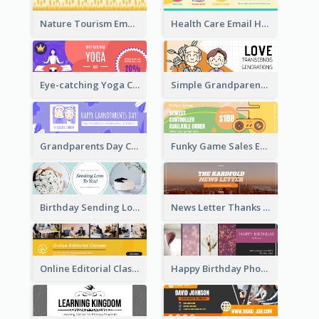
Nature Tourism Email Header
Health Care Email Header
Eye-catching Yoga Classes Discount Design
Simple Grandparents Day Quote Email Header
Grandparents Day Celebration Email Header
Funky Game Sales Email Header Design
Birthday Sending Love To You Email Header
News Letter Thanks For Your Subscribe Email Header
Online Editorial Class Promotion Email Header
Happy Birthday Photo Frames Email Header