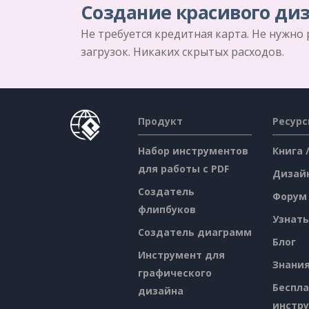
Создание красивого диз
Не требуется кредитная карта. Не нужно
загрузок. Никаких скрытых расходов.
Продукт
Ресур
Набор инструментов
Книга 
для работы с PDF
Дизай
Создатель
Форум
флипбуков
Узнать
Создатель диаграмм
Блог
Инструмент для
Знани
графического
Беспл
дизайна
инстр