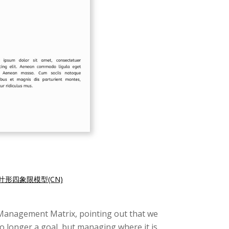
叶形四象限模型(CN)
e Management Matrix, pointing out that we
no longer a goal, but managing where it is