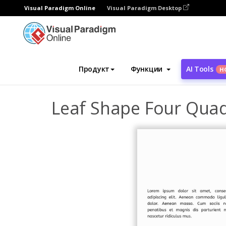
Visual Paradigm Online
Visual Paradigm Desktop
Инструмент графического дизайна
Ша
Продукт
Функции
AI Tools
Н
Leaf Shape Four Qua