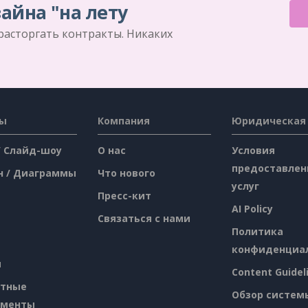
айна "на лету
 расторгать контракты. Никаких
сы
Компания
Юридическая
/ Слайд-шоу
О нас
Условия
предоставлен
н / Диаграммы
Что нового
услуг
Пресс-кит
AI Policy
Связаться с нами
Политика
конфиденциа
я
Content Guidel
атные
Обзор систем
ументы