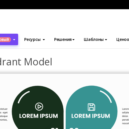
блоны
Модель четырех квадрантов
Leaf Shape Four Quadra
Ресурсы
Решения
Шаблоны
Ценоо
ОВЫЙ
drant Model