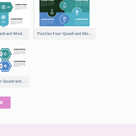
Arrow Four Quadrant Model
Puzzles Four Quadrant Model
Hexagonal Four Quadrant Model
В