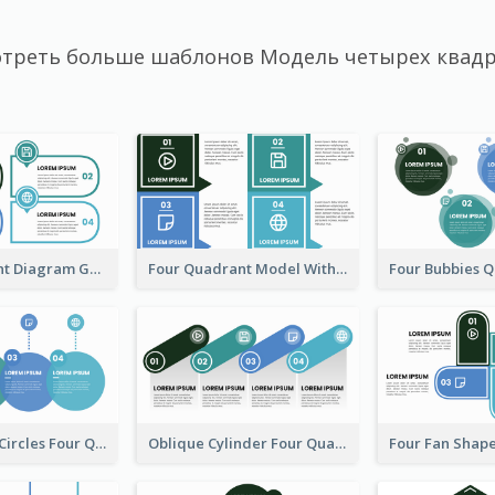
треть больше шаблонов Модель четырех квад
Four Quadrant Diagram Grid
Four Quadrant Model With Squares
Transparent Circles Four Quadrant Model
Oblique Cylinder Four Quadrant Model