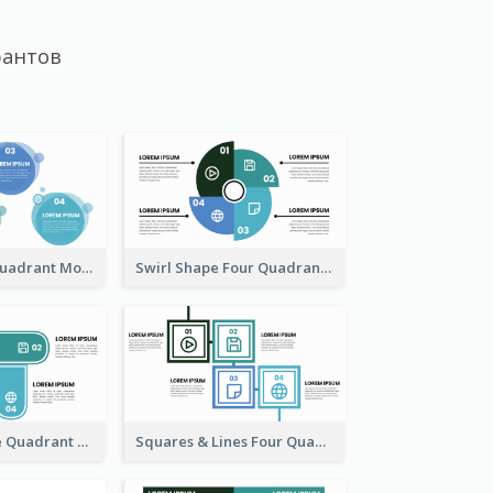
рантов
Four Bubbies Quadrant Model
Swirl Shape Four Quadrant Model
Four Fan Shape Quadrant Model
Squares & Lines Four Quadrant Model