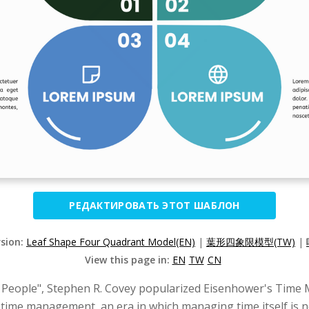
РЕДАКТИРОВАТЬ ЭТОТ ШАБЛОН
rsion:
Leaf Shape Four Quadrant Model(EN)
|
葉形四象限模型(TW)
|
View this page in:
EN
TW
CN
ive People", Stephen R. Covey popularized Eisenhower's Tim
f time management, an era in which managing time itself is 